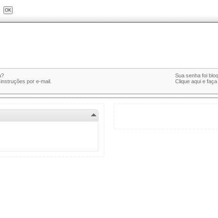
a?
Sua senha foi bl
 instruções por e-mail.
Clique aqui e faç